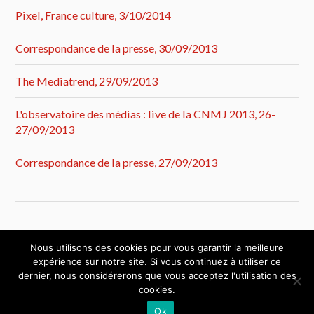
Pixel, France culture, 3/10/2014
Correspondance de la presse, 30/09/2013
The Mediatrend, 29/09/2013
L'observatoire des médias : live de la CNMJ 2013, 26-
27/09/2013
Correspondance de la presse, 27/09/2013
Nous utilisons des cookies pour vous garantir la meilleure
expérience sur notre site. Si vous continuez à utiliser ce
dernier, nous considérerons que vous acceptez l'utilisation des
cookies.
&
FIÈREMENT PROPULSÉ PAR
WORDPRESS
THÈME PAR
ANDERS NORÉN
Ok