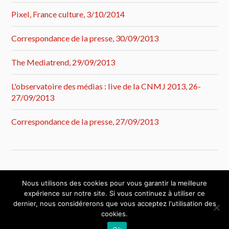
Pixel, France culture, 3/10/2014
Correspondance de la presse, 30/09/2013
The Mediatrend, 29/09/2013
L'observatoire des médias : live de la CNMJ 2013, 26-
27/09/2013
Correspondance de la presse, 27/09/2013
Nous utilisons des cookies pour vous garantir la meilleure
expérience sur notre site. Si vous continuez à utiliser ce
dernier, nous considérerons que vous acceptez l'utilisation des
cookies.
&
FIÈREMENT PROPULSÉ PAR
WORDPRESS
THÈME PAR
ANDERS NORÉN