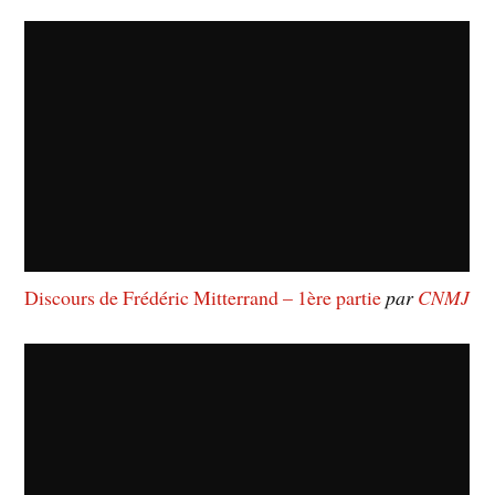
Discours de Frédéric Mitterrand – 1ère partie
par
CNMJ