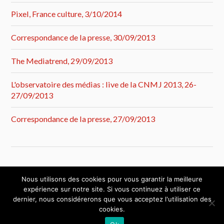
Pixel, France culture, 3/10/2014
Correspondance de la presse, 30/09/2013
The Mediatrend, 29/09/2013
L'observatoire des médias : live de la CNMJ 2013, 26-
27/09/2013
Correspondance de la presse, 27/09/2013
Nous utilisons des cookies pour vous garantir la meilleure
expérience sur notre site. Si vous continuez à utiliser ce
dernier, nous considérerons que vous acceptez l'utilisation des
cookies.
&
FIÈREMENT PROPULSÉ PAR
WORDPRESS
THÈME PAR
ANDERS NORÉN