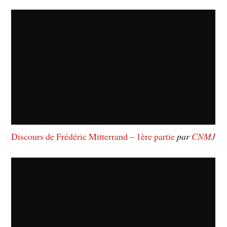
Discours de Frédéric Mitterrand – 1ère partie
par
CNMJ